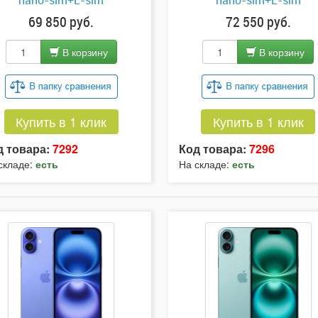
nano-sim+E-sim
nano-sim+E-sim
69 850 руб.
72 550 руб.
В корзину
В корзину
Купить в 1 клик
Купить в 1 клик
д товара:
7292
Код товара:
7296
складе:
есть
На складе:
есть