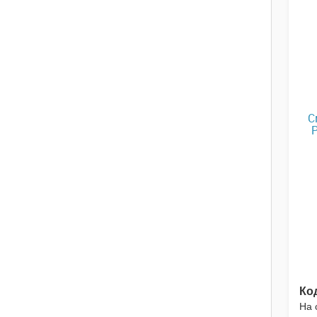
С
P
Ко
На 