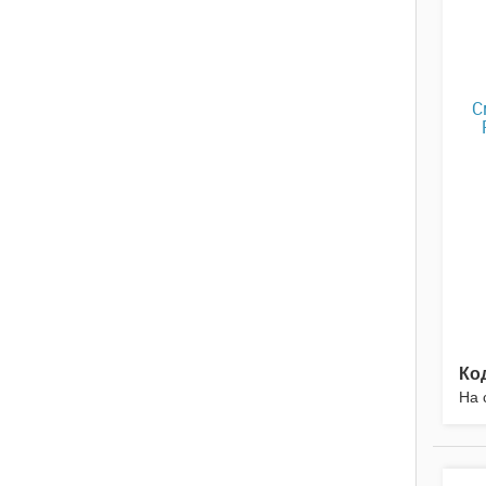
С
Ко
На 