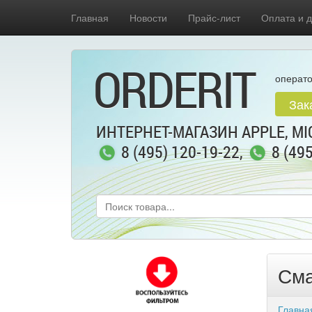
Главная
Новости
Прайс-лист
Оплата и д
ORDERIT
операто
Зак
ИНТЕРНЕТ-МАГАЗИН APPLE, MIC
8 (495) 120-19-22
,
8 (49
Сма
Главна