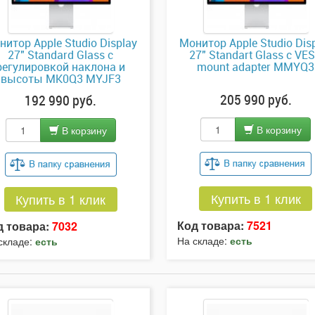
нитор Apple Studio Display
Монитор Apple Studio Dis
27" Standard Glass с
27" Standart Glass с VE
регулировкой наклона и
mount adapter MMYQ3
высоты MK0Q3 MYJF3
205 990 руб.
192 990 руб.
В корзину
В корзину
Купить в 1 клик
Купить в 1 клик
Код товара:
7521
д товара:
7032
На складе:
есть
складе:
есть