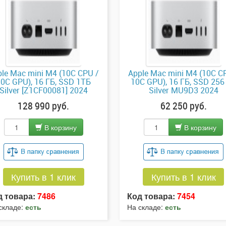
le Mac mini M4 (10C CPU /
Apple Mac mini M4 (10C C
10C GPU), 16 ГБ, SSD 1ТБ
10C GPU), 16 ГБ, SSD 256
Silver [Z1CF00081] 2024
Silver MU9D3 2024
128 990 руб.
62 250 руб.
В корзину
В корзину
Купить в 1 клик
Купить в 1 клик
д товара:
7486
Код товара:
7454
складе:
есть
На складе:
есть