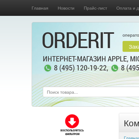
Главная
Новости
Прайс-лист
Оплата и д
ORDERIT
операто
Зак
ИНТЕРНЕТ-МАГАЗИН APPLE, MIC
8 (495) 120-19-22
,
8 (49
Ком
Главна