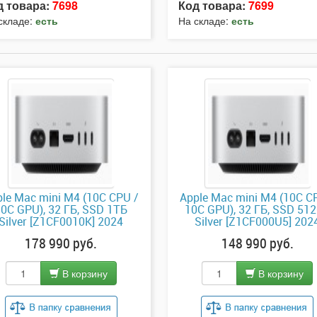
д товара:
7698
Код товара:
7699
складе:
есть
На складе:
есть
le Mac mini M4 (10C CPU /
Apple Mac mini M4 (10C C
10C GPU), 32 ГБ, SSD 1ТБ
10C GPU), 32 ГБ, SSD 51
Silver [Z1CF0010K] 2024
Silver [Z1CF000U5] 202
178 990 руб.
148 990 руб.
В корзину
В корзину