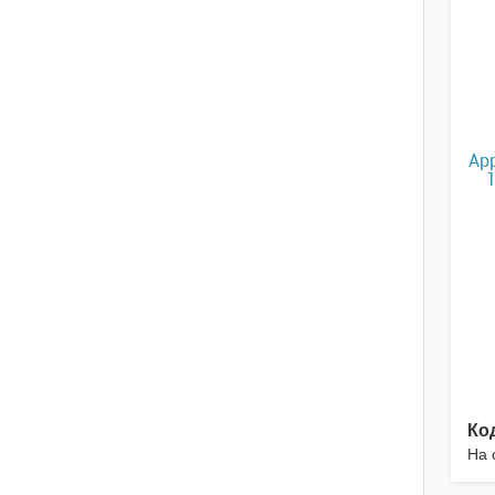
App
Ко
На 