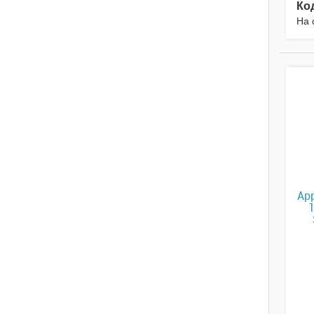
Ко
На 
App