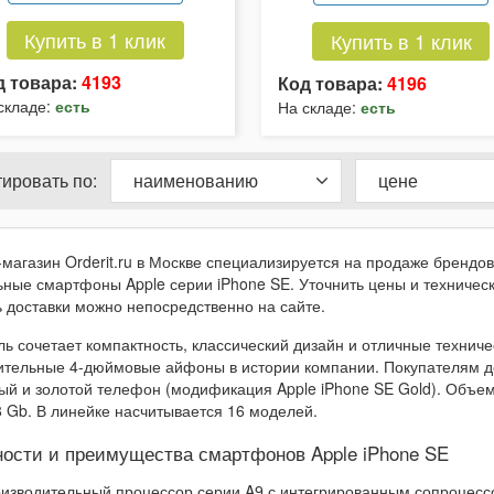
Купить в 1 клик
Купить в 1 клик
д товара:
4193
Код товара:
4196
складе:
есть
На складе:
есть
ировать по:
наименованию
цене
магазин Orderit.ru в Москве специализируется на продаже брендов
ные смартфоны Apple серии iPhone SE. Уточнить цены и техническ
 доставки можно непосредственно на сайте.
ь сочетает компактность, классический дизайн и отличные технич
ительные 4-дюймовые айфоны в истории компании. Покупателям до
ый и золотой телефон (модификация Apple iPhone SE Gold). Объем
 Gb. В линейке насчитывается 16 моделей.
ости и преимущества смартфонов Apple iPhone SE
изводительный процессор серии A9 с интегрированным сопроцесс