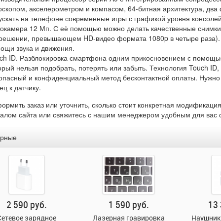
оскопом, акселерометром и компасом, 64-битная архитектура, два ф
ускать на телефоне современные игры с графикой уровня консолей
окамера 12 Мп. С её помощью можно делать качественные снимки, 
решении, превышающем HD-видео формата 1080p в четыре раза). 
ощи звука и движения.
ch ID. Разблокировка смартфона одним прикосновением с помощью
орый нельзя подобрать, потерять или забыть. Технология Touch ID,
опасный и конфиденциальный метод бесконтактной оплаты. Нужно
ец к датчику.
ормить заказ или уточнить, сколько стоит конкретная модификаци
алом сайта или свяжитесь с нашим менеджером удобным для вас 
ярные
2 590 руб.
1 590 руб.
13 
Сетевое зарядное
Лазерная гравировка
Наушники