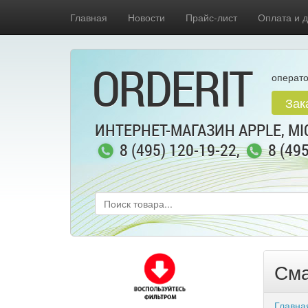
Главная
Новости
Прайс-лист
Оплата и д
ORDERIT
операто
Зак
ИНТЕРНЕТ-МАГАЗИН APPLE, MIC
8 (495) 120-19-22
,
8 (49
Сма
Главна