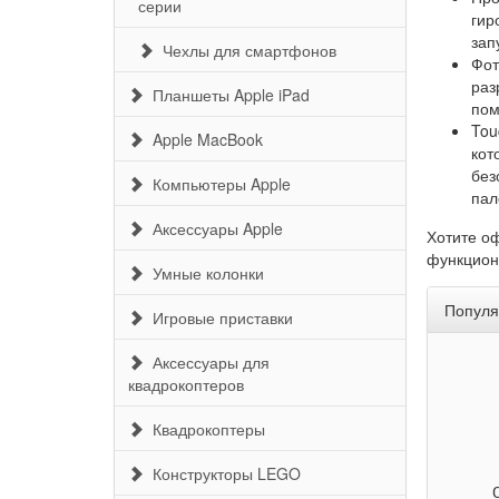
серии
гир
зап
Чехлы для смартфонов
Фот
раз
Планшеты Apple iPad
пом
Tou
Apple MacBook
кот
без
Компьютеры Apple
пал
Аксессуары Apple
Хотите оф
функцион
Умные колонки
Попул
Игровые приставки
Аксессуары для
квадрокоптеров
Квадрокоптеры
Конструкторы LEGO