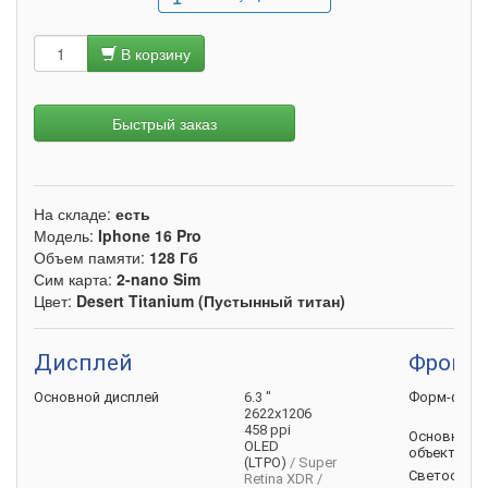
В корзину
Быстрый заказ
На складе:
есть
Модель:
Iphone 16 Pro
Объем памяти:
128 Гб
Сим карта:
2-nano Sim
Цвет:
Desert Titanium (Пустынный титан)
Дисплей
Фронта
Основной
дисплей
6.3 "
Форм-факт
2622x1206
458 ppi
Основной
с
OLED
объектив
(LTPO)
/ Super
Светосила
Retina XDR /