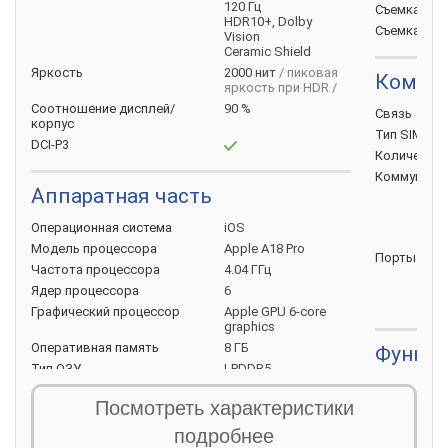
120 Гц
Съемка Full
HDR10+, Dolby
Съемка Ultr
Vision
Ceramic Shield
Яркость
2000 нит
/ пиковая
Коммун
яркость при HDR /
Соотношение
дисплей/
90 %
Связь
корпус
Тип
SIM-ка
DCI-P3
Количеств
Коммуника
Аппаратная часть
Операционная
система
iOS
Модель
процессора
Apple A18 Pro
Порты
под
Частота
процессора
4.04 ГГц
Ядер
процессора
6
Графический
процессор
Apple GPU 6-core
graphics
Оперативная
память
8 ГБ
Функци
Тип
ОЗУ
LPDDR5
Функции
Встроенная
память
128 ГБ
Посмотреть характеристики
и
возможно
Слот для карт
памяти
отсутствует
подробнее