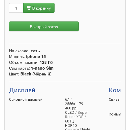
В корзину
Быстрый заказ
На складе:
есть
Модель:
Iphone 15
Объем памяти:
128 Гб
Сим карта:
1-nano Sim
Цвет:
Black (Чёрный)
Дисплей
Коммун
Основной
дисплей
6.1 "
Связь
2556x1179
460 ppi
OLED
/ Super
Коммуника
Retina XDR /
60 Гц
HDR10
Ceramic Shield