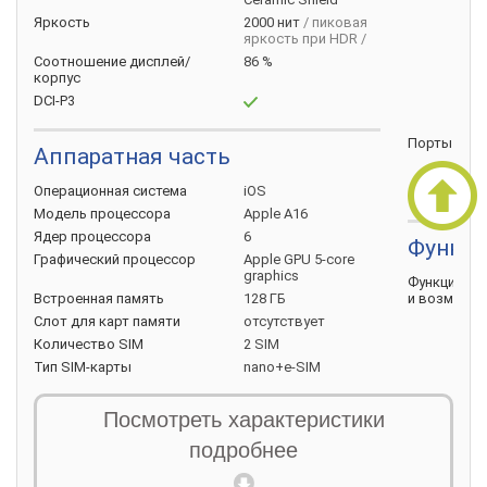
Яркость
2000 нит
/ пиковая
яркость при HDR /
Соотношение
дисплей/
86 %
корпус
DCI-P3
Порты
под
Аппаратная часть
Операционная
система
iOS
Модель
процессора
Apple A16
Ядер
процессора
6
Функци
Графический
процессор
Apple GPU 5-core
graphics
Функции
Встроенная
память
128 ГБ
и
возможно
Слот для карт
памяти
отсутствует
Количество
SIM
2 SIM
Тип
SIM-карты
nano+e-SIM
Посмотреть характеристики
Основная камера
подробнее
Количество
объективов
2 модуля
Навигация
Основной
объектив
48 МП