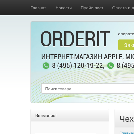
Главная
Новости
Прайс-лист
Оплата и д
ORDERIT
операто
Зак
ИНТЕРНЕТ-МАГАЗИН APPLE, MIC
8 (495) 120-19-22
,
8 (49
Внимание!
Чех
Главна