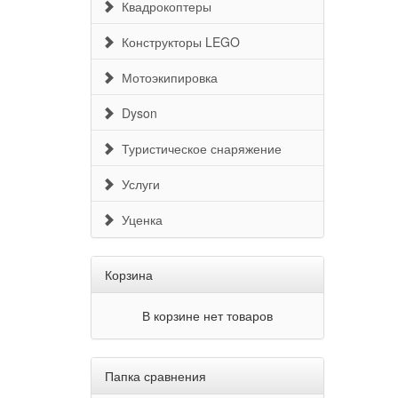
Квадрокоптеры
Замедл
mo)
Съемка
Конструкторы LEGO
Стабил
Мотоэкипировка
Увелич
Заявле
Dyson
Вспышк
Туристическое снаряжение
Фрон
Услуги
Форм-ф
Основн
Уценка
Светос
Съемка 
Съемка 
Корзина
В корзине нет товаров
Папка сравнения