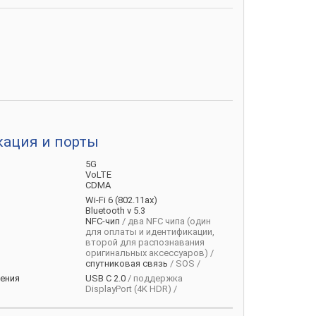
ация и порты
5G
VoLTE
CDMA
Wi-Fi 6 (802.11ax)
Bluetooth v 5.3
NFC-чип
/ два NFC чипа (один
для оплаты и идентификации,
второй для распознавания
оригинальных аксессуаров) /
спутниковая связь
/ SOS /
ения
USB C 2.0
/ поддержка
DisplayPort (4K HDR) /