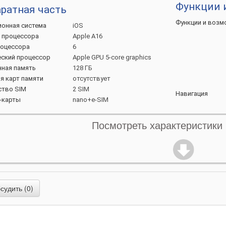
Функции 
ратная часть
Функции и
возм
ионная
система
iOS
ь
процессора
Apple A16
оцессора
6
еский
процессор
Apple GPU 5-core graphics
нная
память
128 ГБ
я карт
памяти
отсутствует
ство
SIM
2 SIM
Навигация
-карты
nano+e-SIM
Посмотреть характеристики
вная камера
ство
объективов
2 модуля
Питание
ой
объектив
48 МП
f/1.6
Быстрая
заряд
28 мм
Apple iSight Camera
Мощность
заря
широкий
объектив
12 МП
удить (0)
f/2.4
Беспроводная
з
13 мм
Мощность
120 °
беспроводной
з
Full HD
(1080p)
60 к/с