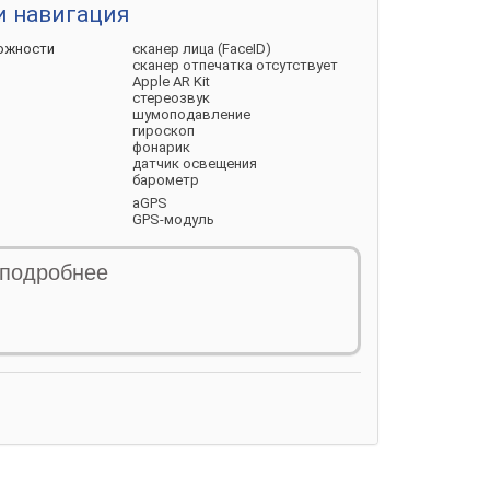
и навигация
ожности
сканер лица (FaceID)
сканер отпечатка отсутствует
Apple AR Kit
стереозвук
шумоподавление
гироскоп
фонарик
датчик освещения
барометр
aGPS
GPS-модуль
ГЛОНАСС
Galileo
 подробнее
цифровой компас
ка
Power Delivery 3.0
дки
20 Вт
/ адаптер покупается
отдельно /
арядка
15 Вт
/ адаптер покупается
арядки
отдельно /