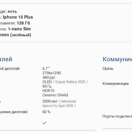
аде:
есть
ь:
Iphone 15 Plus
памяти:
128 Гб
рта:
1-nano Sim
reen (зелёный)
плей
Коммуник
ой
дисплей
6.7 "
Связь
2796х1290
460 ppi
OLED
/ Super Retina XDR /
Коммуникации
60 Гц
HDR10
Ceramic Shield
ь
2000 нит
/ пиковая
яркость при HDR /
шение
дисплей/
82 %
Порты
подключ