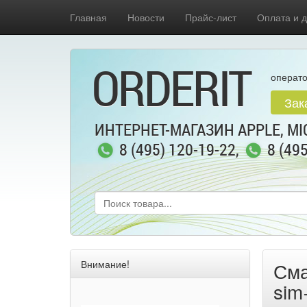
Главная
Новости
Прайс-лист
Оплата и д
ORDERIT
операто
Зак
ИНТЕРНЕТ-МАГАЗИН APPLE, MIC
8 (495) 120-19-22
,
8 (49
Внимание!
Сма
sim