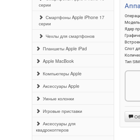
серии
Аппа
Операц
Смартфоны Apple iPhone 17
Модел
серии
Ядер
пр
Чехлы для смартфонов
Графич
Встрое
Планшеты Apple iPad
Слот дл
Количе
Apple MacBook
Тип
SIM
Компьютеры Apple
Осно
Аксессуары Apple
Количе
Основн
Умные колонки
Игровые приставки
Ультра
Обс
Аксессуары для
квадрокоптеров
Съемка 