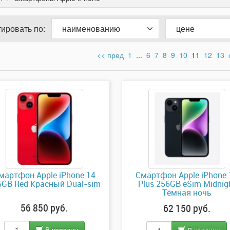
ировать по:
наименованию
цене
<< пред
1
...
6
7
8
9
10
11
12
13
мартфон Apple iPhone 14
Смартфон Apple iPhone 
6GB Red Красный Dual-sim
Plus 256GB eSim Midnig
Тёмная ночь
56 850 руб.
62 150 руб.
В корзину