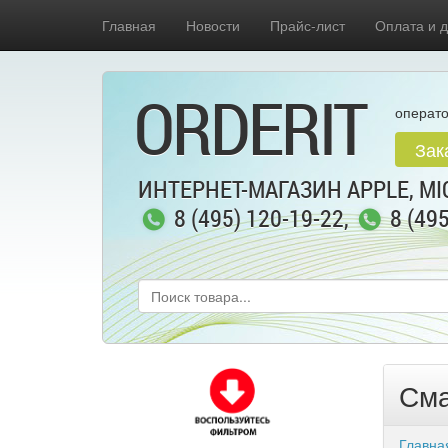
Главная
Новости
Прайс-лист
Оплата и д
ORDERIT
операто
Зак
ИНТЕРНЕТ-МАГАЗИН APPLE, MIC
8 (495) 120-19-22
,
8 (49
Сма
Главна