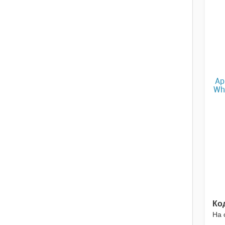
Ap
Wh
Ко
На 