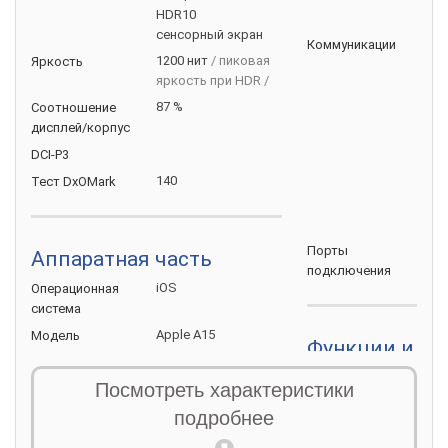
HDR10
CD
сенсорный экран
Wi-F
Коммуникации
1200 нит
/ пиковая
Яркость
Blue
яркость при HDR /
NFC
NFC
87 %
Соотношение
для
дисплей/корпус
иде
DCI-P3
вто
140
Тест
DxOMark
рас
ори
акс
Ligh
Порты
Аппаратная часть
подключения
iOS
Операционная
система
Apple A15
Модель
Функции и на
процессора
ска
Функции и
Посмотреть характеристики
3.2 ГГц
Частота
(Fac
возможности
процессора
подробнее
ска
6
Ядер
отп