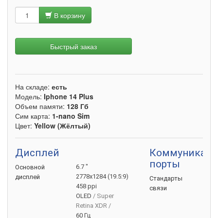
В корзину
Быстрый заказ
На складе:
есть
Модель:
Iphone 14 Plus
Объем памяти:
128 Гб
Сим карта:
1-nano Sim
Цвет:
Yellow (Жёлтый)
Дисплей
Коммуникаци
порты
6.7 "
Основной
2778x1284 (19.5:9)
дисплей
GS
Стандарты
458 ppi
3G
связи
OLED
/ Super
4G (
Retina XDR /
5G
60 Гц
VoL