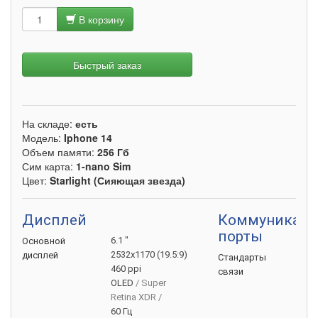
В корзину
Быстрый заказ
На складе:
есть
Модель:
Iphone 14
Объем памяти:
256 Гб
Сим карта:
1-nano Sim
Цвет:
Starlight (Сияющая звезда)
Дисплей
Коммуникаци
порты
6.1 "
Основной
2532x1170 (19.5:9)
дисплей
GS
Стандарты
460 ppi
3G
связи
OLED
/ Super
4G (
Retina XDR /
5G
60 Гц
VoL