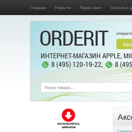
Главная
Новости
Прайс-лист
Оплата и д
ORDERIT
операто
Зак
ИНТЕРНЕТ-МАГАЗИН APPLE, MIC
8 (495) 120-19-22
,
8 (49
Акс
Главна