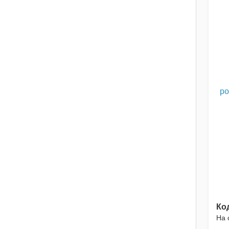
po
Ко
На 