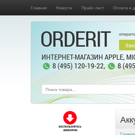
Главная
Новости
Прайс-лист
Оплата и д
ORDERIT
операто
Зак
ИНТЕРНЕТ-МАГАЗИН APPLE, MIC
8 (495) 120-19-22
,
8 (49
Акк
Главна