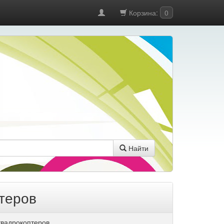
Корзина:
0
Найти
теров
квадрокоптеров