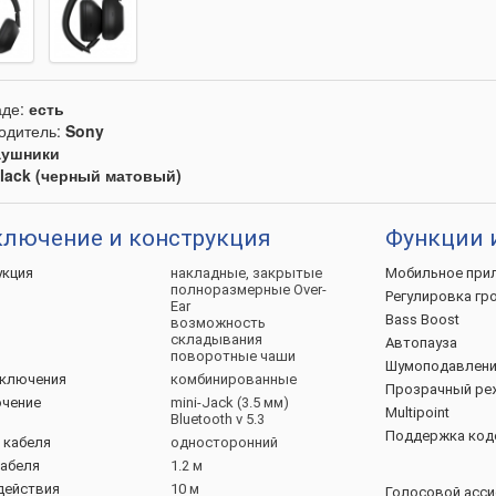
аде:
есть
одитель:
Sony
аушники
lack (черный матовый)
лючение и конструкция
Функции 
укция
накладные, закрытые
Мобильное
при
полноразмерные Over-
Регулировка
гр
Ear
Bass
Boost
возможность
складывания
Автопауза
поворотные чаши
Шумоподавлени
ключения
комбинированные
Прозрачный
ре
чение
mini-Jack (3.5 мм)
Multipoint
Bluetooth v 5.3
Поддержка
код
д
кабеля
односторонний
абеля
1.2 м
действия
10 м
Голосовой
асси