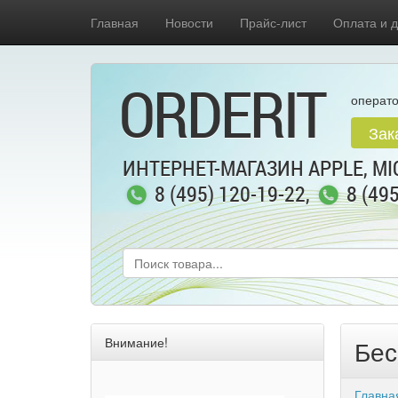
Главная
Новости
Прайс-лист
Оплата и д
ORDERIT
операто
Зак
ИНТЕРНЕТ-МАГАЗИН APPLE, MIC
8 (495) 120-19-22
,
8 (49
Внимание!
Бес
Главна