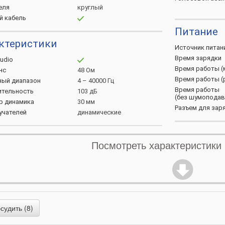
еля
круглый
ый
кабель
Питание
ктеристики
Источник
питан
Время
зарядки
udio
Время работы
(
нс
48 Ом
Время работы
(
ный
диапазон
4 – 40000 Гц
Время работы
ительность
103 дБ
(без
шумоподав
тр
динамика
30 мм
Разъем для
зар
учателей
динамические
Общее
ктеристики микрофона
Посмотреть характеристики
Сенсорное
упра
он
встроенный в корпус
Материал
амбу
давление
микрофона
ENC
Вес
Комплектация
Официальный с
удить (8)