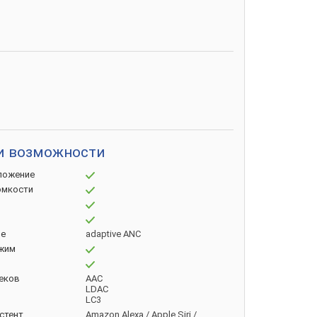
и возможности
ложение
омкости
е
adaptive ANC
жим
еков
AAC
LDAC
LC3
стент
Amazon Alexa / Apple Siri /