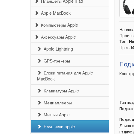
Планшеты Apple iPad
Apple MacBook
Компьютеры Apple
На скл
Произв
Аксессуары Apple
Тип:
Н
Цвет:
B
Apple Lightning
GPS-трекеры
Подк
Блоки питания для Apple
Констр
MacBook
Клавиатуры Apple
Медиаплееры
Тип
под
Подклю
Мышки Apple
Подво
Наушники apple
Длина
к
Радиус