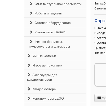
Очки виртуальной реальности
Тип
каб
Съемн
Роботы и гаджеты
Хара
Сетевое оборудование
Hi-Res
A
Умные часы Garmin
Импеда
Частот
Фитнес браслеты,
Чувств
пульсометры и шагомеры
Диаме
Тип
изл
Умные колонки
Хара
Игровые приставки
Микроф
Аксессуары для
Шумопо
квадрокоптеров
Квадрокоптеры
Обс
Конструкторы LEGO