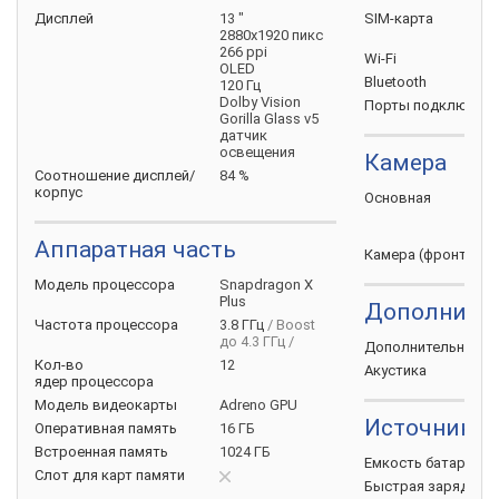
Дисплей
13 "
SIM-карта
2880x1920 пикс
266 ppi
Wi-Fi
OLED
Bluetooth
120 Гц
Dolby Vision
Порты
подключени
Gorilla Glass v5
датчик
освещения
Камера
Соотношение
дисплей/
84 %
корпус
Основная
Аппаратная часть
Камера
(фронтальн
Модель
процессора
Snapdragon X
Plus
Дополните
Частота
процессора
3.8 ГГц
/ Boost
до 4.3 ГГц /
Дополнительно
Кол-во
12
Акустика
ядер
процессора
Модель
видеокарты
Adreno GPU
Источник п
Оперативная
память
16 ГБ
Встроенная
память
1024 ГБ
Емкость
батареи
Слот для карт
памяти
Быстрая
зарядка