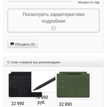
Мощность
зарядки
Посмотреть характеристики
Общее
подробнее
Совместимые
модели
стилусов
Материал
корпуса
Размеры
Вес
Обсудить (0)
Официальный сайт
С этим товаром мы рекомендуем
14 990
руб.
22 990
32 990