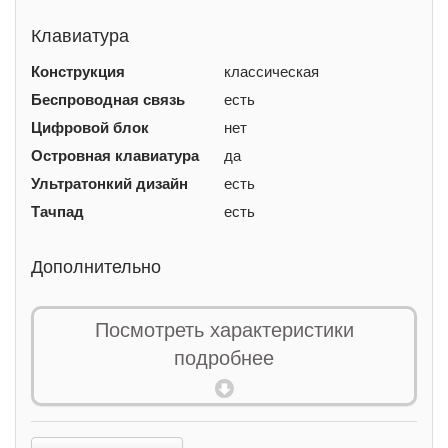
Клавиатура
Конструкция
классическая
Беспроводная связь
есть
Цифровой блок
нет
Островная клавиатура
да
Ультратонкий дизайн
есть
Тачпад
есть
Дополнительно
Особенности
для планшета Microsoft
Посмотреть характеристики
Surface Pro X/Pro 8/9
подробнее
Производитель: Microsoft