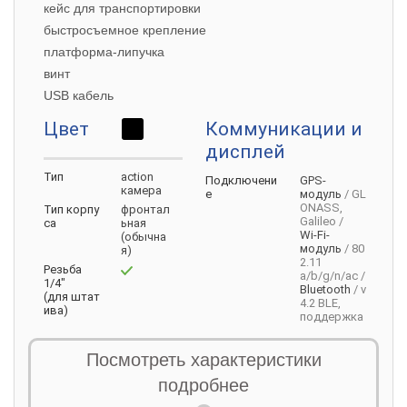
кейс для транспортировки
быстросъемное крепление
платформа-липучка
винт
USB кабель
Цвет
Коммуникации и
дисплей
Тип
action
Подключени
GPS-
камера
е
модуль
/ GL
ONASS,
Тип
корпу
фронтал
Galileo /
са
ьная
Wi-Fi-
(обычна
модуль
/ 80
я)
2.11
Резьба
a/b/g/n/ac /
1/4"
Bluetooth
/ v
(для
штат
4.2 BLE,
ива)
поддержка
Пыле-,вл
IPX8
/ до
AirPods и
агозащит
10 м /
другие
Посмотреть характеристики
а
камеры
беспроводн
ые
подробнее
наушники /
USB C
Съемка