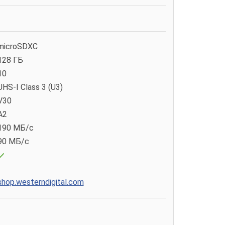
microSDXC
128 ГБ
10
UHS-I Class 3 (U3)
V30
A2
190 МБ/с
90 МБ/с
shop.westerndigital.com