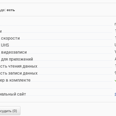
аде:
есть
м
с
скорости
с
UHS
с
видеозаписи
 для
приложений
сть чтения
данных
сть записи
данных
ер в
комплекте
иальный сайт
удить (0)