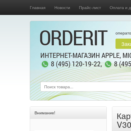
Главная
Новости
Прайс-лист
Оплата и д
ORDERIT
операто
Зак
ИНТЕРНЕТ-МАГАЗИН APPLE, MIC
8 (495) 120-19-22
,
8 (49
Внимание!
Кар
V30