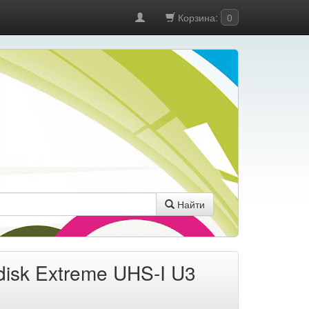
Корзина:
0
Найти
isk Extreme UHS-I U3