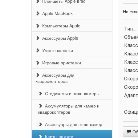
Планшеты Apple iPad
На скл
Apple MacBook
Компьютеры Apple
Тип
Объе
Аксессуары Apple
Клас
Умные колонки
Клас
Клас
Игровые приставки
Класс
Аксессуары для
Скоро
квадрокоптеров
Скоро
Стедикамы и экшн-камеры
Адапт
Аккумуляторы для камер и
квадрокоптеров
Офиц
Аксессуары для экшн-камер
Обс
Карты памяти