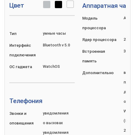
Цвет
Аппаратная част
Apple
Модель
процессора
умные часы
Тип
2
Ядер
процессора
Bluetooth v 5.0
Интерфейс
32 ГБ
Встроенная
подключения
память
WatchOS
ОС
гаджета
встр
Дополнительно
плеер
датч
Телефония
осве
Wi-Fi 
уведомления
Звонки и
(802.1
о вызовах
оповещения
2.4ГГ
уведомления