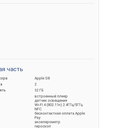
ая часть
сора
Apple S8
ра
2
ять
32 ГБ
встроенный плеер
датчик освещения
Wi-Fi 4 (802.11n) 2.4ГГц/5ГГц
NFC
бесконтактная оплата Apple
Pay
акселерометр
гироскоп