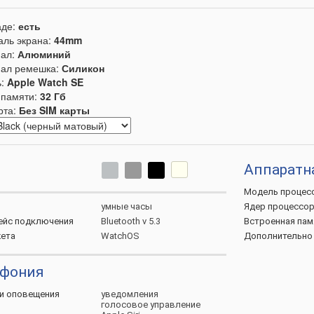
аде:
есть
аль экрана:
44mm
ал:
Алюминий
ал ремешка:
Силикон
ь:
Apple Watch SE
памяти:
32 Гб
рта:
Без SIM карты
т
Аппаратн
Модель
процес
умные часы
Ядер
процессо
ейс
подключения
Bluetooth v 5.3
Встроенная
пам
ета
WatchOS
Дополнительно
ефония
 и
оповещения
уведомления
голосовое управление