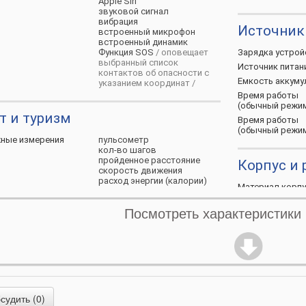
Apple Siri
звуковой сигнал
вибрация
Источник
встроенный микрофон
встроенный динамик
Функция SOS
/ оповещает
Зарядка
устрой
выбранный список
Источник
питан
контактов об опасности с
Емкость
аккуму
указанием координат /
Время работы
(обычный
режи
т и туризм
Время работы
(обычный
режи
жные
измерения
пульсометр
кол-во шагов
пройденное расстояние
Корпус и
скорость движения
расход энергии (калории)
Материал
корпу
время активности
отслеживание сна
Ремешок
Посмотреть характеристики
уровень стресса
Варианты
реме
женский календарь
плавания
Варианты
засте
ция
GPS модуль
Ремешок на
зап
aGPS
ГЛОНАСС
карты
Общее
ведение по GPS-треку
удить (0)
компас