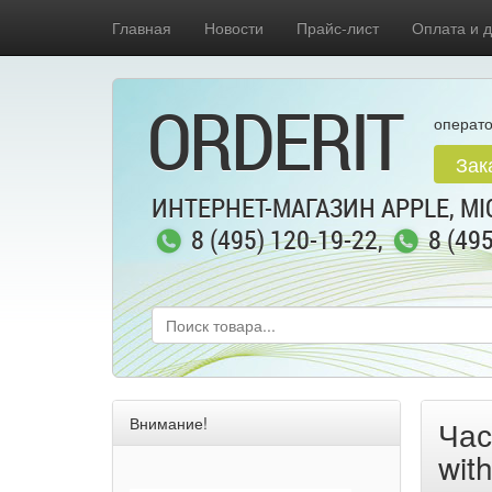
Главная
Новости
Прайс-лист
Оплата и д
ORDERIT
операто
Зак
ИНТЕРНЕТ-МАГАЗИН APPLE, MIC
8 (495) 120-19-22
,
8 (49
Внимание!
Час
wit