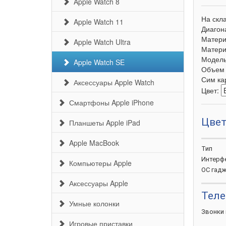
Apple Watch 8
На скл
Apple Watch 11
Диагон
Матери
Apple Watch Ultra
Матери
Модел
Apple Watch SE
Объем 
Сим ка
Аксессуары Apple Watch
Цвет:
Смартфоны Apple iPhone
Цве
Планшеты Apple iPad
Apple MacBook
Тип
Интерф
Компьютеры Apple
ОС
гадж
Аксессуары Apple
Тел
Умные колонки
Звонки
Игровые приставки