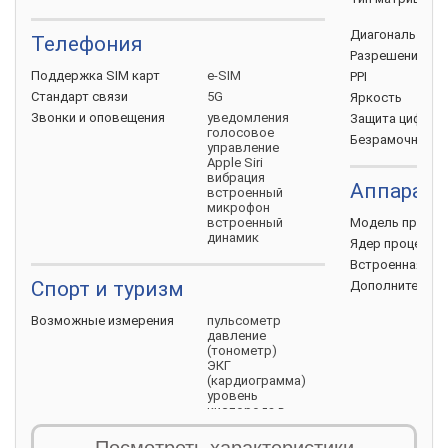
Диагональ
Телефония
Разрешение
эк
Поддержка SIM
карт
e-SIM
PPI
Стандарт
связи
5G
Яркость
Звонки и
оповещения
уведомления
Защита
циферб
голосовое
Безрамочный
управление
Apple Siri
вибрация
Аппаратн
встроенный
микрофон
встроенный
Модель
процес
динамик
Ядер
процессо
Встроенная
пам
Спорт и туризм
Дополнительно
Возможные
измерения
пульсометр
давление
(тонометр)
ЭКГ
(кардиограмма)
уровень
кислорода в
крови
Посмотреть характеристики
температура