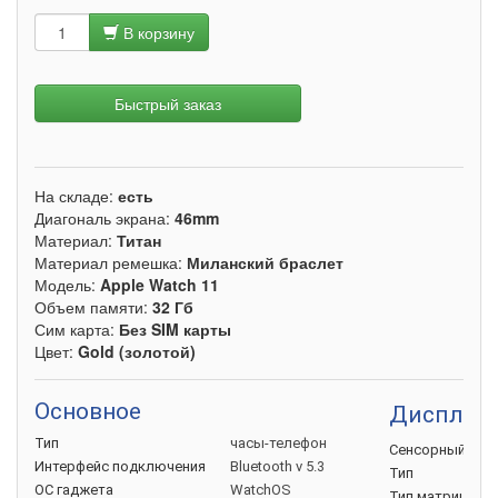
В корзину
Быстрый заказ
На складе:
есть
Диагональ экрана:
46mm
Материал:
Титан
Материал ремешка:
Миланский браслет
Модель:
Apple Watch 11
Объем памяти:
32 Гб
Сим карта:
Без SIM карты
Цвет:
Gold (золотой)
Основное
Дисплей
Тип
часы-телефон
Сенсорный
экр
Интерфейс
подключения
Bluetooth v 5.3
Тип
ОС
гаджета
WatchOS
Тип
матрицы