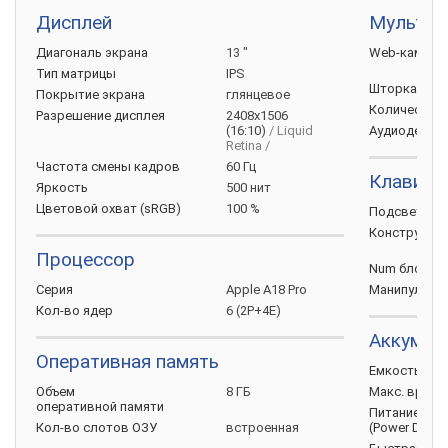
Дисплей
Мультим
Диагональ
экрана
13 "
Web-камера
Тип
матрицы
IPS
Шторка для
Покрытие
экрана
глянцевое
Количество
Разрешение
дисплея
2408x1506
(16:10)
/ Liquid
Аудиодекод
Retina /
Частота смены
кадров
60 Гц
Клавиат
Яркость
500 нит
Цветовой охват
(sRGB)
100 %
Подсветка
Конструкци
Процессор
Num
блок
Серия
Apple A18 Pro
Манипулято
Кол-во
ядер
6 (2P+4E)
Аккумул
Оперативная память
Емкость
бат
Объем
8 ГБ
Макс. врем
оперативной
памяти
Питание по 
Кол-во слотов
ОЗУ
встроенная
(Power
Delive