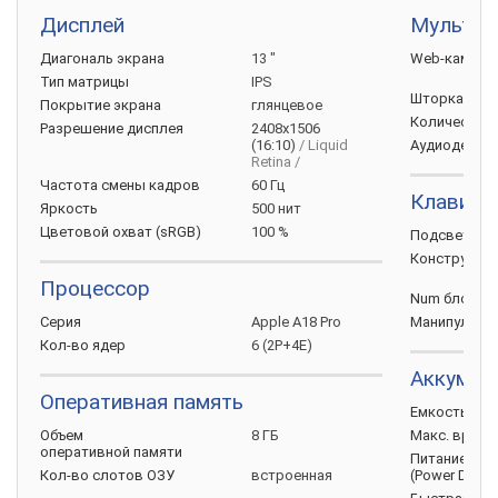
Дисплей
Мультим
Диагональ
экрана
13 "
Web-камера
Тип
матрицы
IPS
Шторка для
Покрытие
экрана
глянцевое
Количество
Разрешение
дисплея
2408x1506
(16:10)
/ Liquid
Аудиодекод
Retina /
Частота смены
кадров
60 Гц
Клавиат
Яркость
500 нит
Цветовой охват
(sRGB)
100 %
Подсветка
Конструкци
Процессор
Num
блок
Серия
Apple A18 Pro
Манипулято
Кол-во
ядер
6 (2P+4E)
Аккумул
Оперативная память
Емкость
бат
Объем
8 ГБ
Макс. врем
оперативной
памяти
Питание по 
Кол-во слотов
ОЗУ
встроенная
(Power
Delive