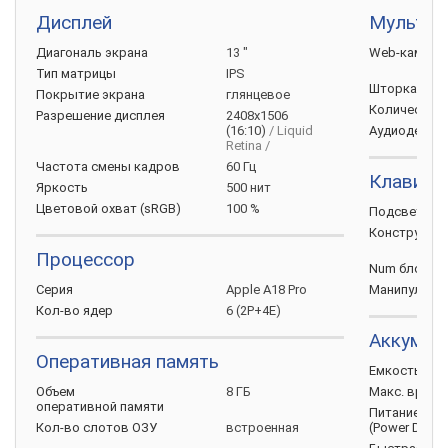
Дисплей
Мультим
Диагональ
экрана
13 "
Web-камера
Тип
матрицы
IPS
Шторка для
Покрытие
экрана
глянцевое
Количество
Разрешение
дисплея
2408x1506
(16:10)
/ Liquid
Аудиодекод
Retina /
Частота смены
кадров
60 Гц
Клавиат
Яркость
500 нит
Цветовой охват
(sRGB)
100 %
Подсветка
Конструкци
Процессор
Num
блок
Серия
Apple A18 Pro
Манипулято
Кол-во
ядер
6 (2P+4E)
Аккумул
Оперативная память
Емкость
бат
Объем
8 ГБ
Макс. врем
оперативной
памяти
Питание по 
Кол-во слотов
ОЗУ
встроенная
(Power
Delive