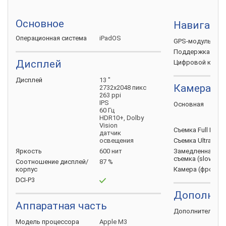
Основное
Навигаци
Операционная
система
iPadOS
GPS-модуль
Поддержка
ГЛО
Дисплей
Цифровой
комп
Дисплей
13 "
Камера
2732x2048 пикс
263 ppi
IPS
Основная
60 Гц
HDR10+, Dolby
Vision
Съемка Full HD
(
датчик
освещения
Съемка Ultra HD
Яркость
600 нит
Замедленная
съемка
(slow-mo
Соотношение
дисплей/
87 %
корпус
Камера
(фронта
DCI-P3
Дополнит
Аппаратная часть
Дополнительно
Модель
процессора
Apple M3