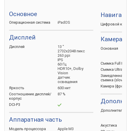
Основное
Навигаци
Операционная
система
iPadOS
Цифровой
комп
Дисплей
Камера
Дисплей
13 "
Основная
2732x2048 пикс
263 ppi
IPS
Съемка Full HD
(
60 Гц
HDR10+, Dolby
Съемка Ultra HD
Vision
Замедленная
датчик
съемка
(slow-mo
освещения
Камера
(фронта
Яркость
600 нит
Соотношение
дисплей/
87 %
корпус
Дополнит
DCI-P3
Дополнительно
Аппаратная часть
Акустика
Модель
процессора
Apple M3