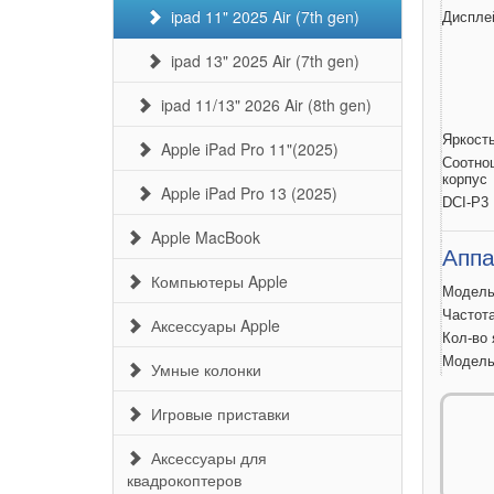
ipad 11" 2025 Air (7th gen)
Диспле
ipad 13" 2025 Air (7th gen)
ipad 11/13" 2026 Air (8th gen)
Яркост
Apple iPad Pro 11"(2025)
Соотно
корпус
Apple iPad Pro 13 (2025)
DCI-P3
Apple MacBook
Аппа
Компьютеры Apple
Модел
Частот
Аксессуары Apple
Кол-во
Модел
Умные колонки
Операт
Встрое
Игровые приставки
Слот д
Аксессуары для
квадрокоптеров
Связ