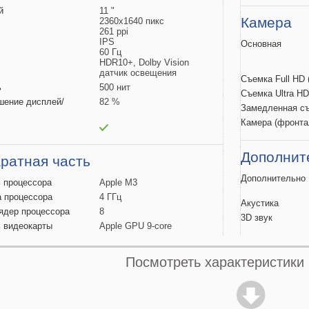
й
11 "
Камера
2360х1640 пикс
261 ppi
IPS
Основная
60 Гц
HDR10+, Dolby Vision
датчик освещения
Съемка Full HD
ь
500 нит
Съемка Ultra H
шение
дисплей/
82 %
Замедленная с
Камера
(фронта
Дополнит
ратная часть
Дополнительно
ь
процессора
Apple M3
а
процессора
4 ГГц
Акустика
 ядер
процессора
8
3D
звук
ь
видеокарты
Apple GPU 9-core
ивная
память
8 ГБ
Источник
нная
память
512 ГБ
Посмотреть характеристики
ля карт
памяти
Емкость
батаре
Быстрая
зарядк
ь и передача данных
Мощность
заря