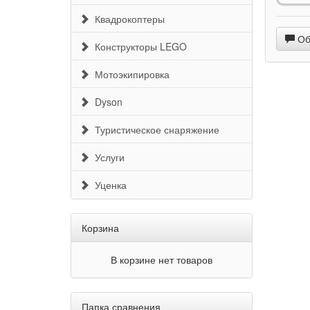
SIM-кар
Квадрокоптеры
Станда
Обс
Конструкторы LEGO
Wi-Fi
Bluetoo
Мотоэкипировка
Порты
Dyson
Туристическое снаряжение
Услуги
Уценка
Корзина
В корзине нет товаров
Папка сравнения