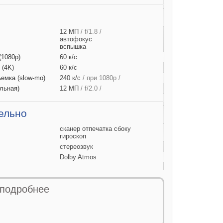
12 МП
/ f/1.8 /
автофокус
вспышка
(1080p)
60 к/с
D
(4K)
60 к/с
ъемка
(slow-mo)
240 к/с
/ при 1080р /
льная)
12 МП
/ f/2.0 /
ельно
сканер отпечатка сбоку
гироскоп
стереозвук
Dolby Atmos
 питания
 подробнее
и
29 Вт*ч
а
+
дки
20 Вт