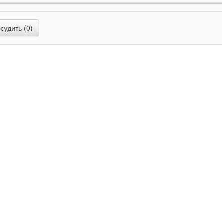
та
e-SIM
Общее
рт
связи
5G
удить (0)
Wi-Fi 6E (802.11ax)
Совместимые 
th
v 5.3
подключения
USB 3.1 gen2
/ поддержка
Материал
корпу
DisplayPort (6K при 60 Гц) /
Размеры
Вес