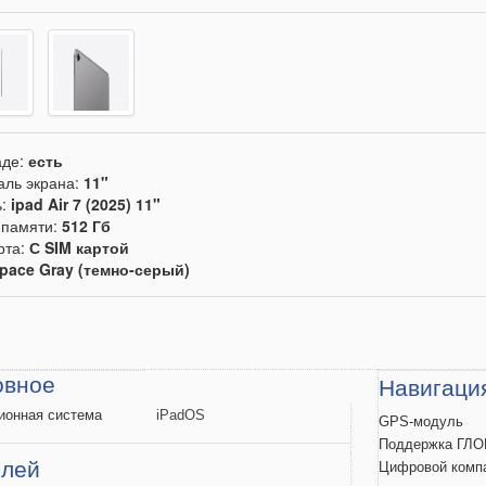
аде:
есть
аль экрана:
11"
ь:
ipad Air 7 (2025) 11"
памяти:
512 Гб
рта:
С SIM картой
pace Gray (темно-серый)
овное
Навигаци
ионная
система
iPadOS
GPS-модуль
Поддержка
ГЛО
плей
Цифровой
комп