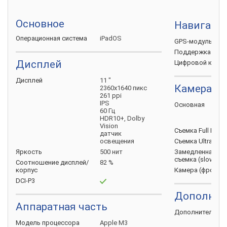
Основное
Навигаци
Операционная
система
iPadOS
GPS-модуль
Поддержка
ГЛО
Дисплей
Цифровой
комп
Дисплей
11 "
Камера
2360х1640 пикс
261 ppi
IPS
Основная
60 Гц
HDR10+, Dolby
Vision
Съемка Full HD
(
датчик
освещения
Съемка Ultra HD
Яркость
500 нит
Замедленная
съемка
(slow-mo
Соотношение
дисплей/
82 %
корпус
Камера
(фронта
DCI-P3
Дополнит
Аппаратная часть
Дополнительно
Модель
процессора
Apple M3