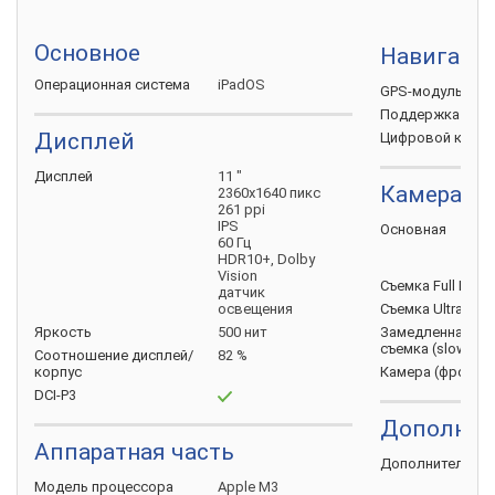
Основное
Навигаци
Операционная
система
iPadOS
GPS-модуль
Поддержка
ГЛО
Дисплей
Цифровой
комп
Дисплей
11 "
Камера
2360х1640 пикс
261 ppi
IPS
Основная
60 Гц
HDR10+, Dolby
Vision
Съемка Full HD
(
датчик
освещения
Съемка Ultra HD
Яркость
500 нит
Замедленная
съемка
(slow-mo
Соотношение
дисплей/
82 %
корпус
Камера
(фронта
DCI-P3
Дополнит
Аппаратная часть
Дополнительно
Модель
процессора
Apple M3