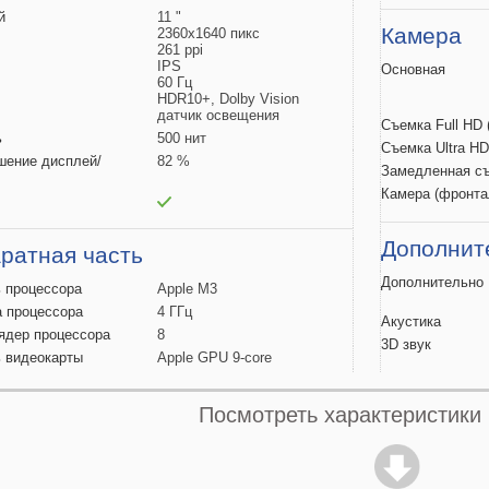
й
11 "
Камера
2360х1640 пикс
261 ppi
IPS
Основная
60 Гц
HDR10+, Dolby Vision
датчик освещения
Съемка Full HD
ь
500 нит
Съемка Ultra H
шение
дисплей/
82 %
Замедленная с
Камера
(фронта
Дополнит
ратная часть
Дополнительно
ь
процессора
Apple M3
а
процессора
4 ГГц
Акустика
 ядер
процессора
8
3D
звук
ь
видеокарты
Apple GPU 9-core
ивная
память
8 ГБ
Источник
нная
память
128 ГБ
Посмотреть характеристики
ля карт
памяти
Емкость
батаре
Быстрая
зарядк
ь и передача данных
Мощность
заря