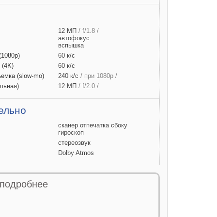
12 МП
/ f/1.8 /
автофокус
вспышка
(1080p)
60 к/с
D
(4K)
60 к/с
ъемка
(slow-mo)
240 к/с
/ при 1080р /
льная)
12 МП
/ f/2.0 /
ельно
сканер отпечатка сбоку
гироскоп
стереозвук
Dolby Atmos
 питания
 подробнее
и
29 Вт*ч
а
+
дки
20 Вт