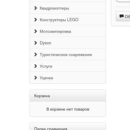
SIM-кар
Квадрокоптеры
Станда
Обс
Конструкторы LEGO
Wi-Fi
Bluetoo
Мотоэкипировка
Порты
Dyson
Туристическое снаряжение
Услуги
Уценка
Корзина
В корзине нет товаров
Папка сравнения