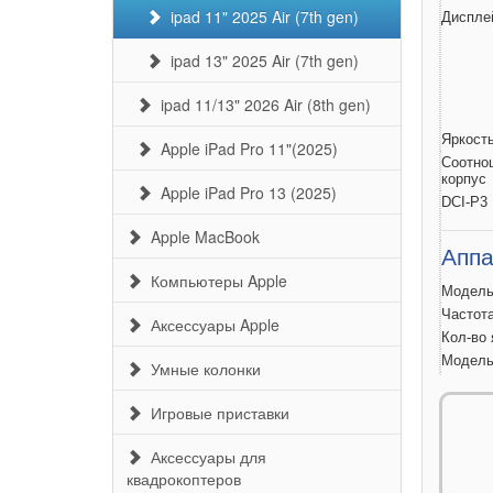
ipad 11" 2025 Air (7th gen)
Диспле
ipad 13" 2025 Air (7th gen)
ipad 11/13" 2026 Air (8th gen)
Яркост
Apple iPad Pro 11"(2025)
Соотно
корпус
Apple iPad Pro 13 (2025)
DCI-P3
Apple MacBook
Аппа
Компьютеры Apple
Модел
Частот
Аксессуары Apple
Кол-во
Модел
Умные колонки
Операт
Встрое
Игровые приставки
Слот д
Аксессуары для
квадрокоптеров
Связ