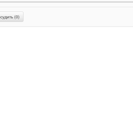
та
e-SIM
Общее
рт
связи
5G
удить (0)
Wi-Fi 6E (802.11ax)
Совместимые 
th
v 5.3
подключения
USB 3.1 gen2
/ поддержка
Материал
корпу
DisplayPort (6K при 60 Гц) /
Размеры
Вес