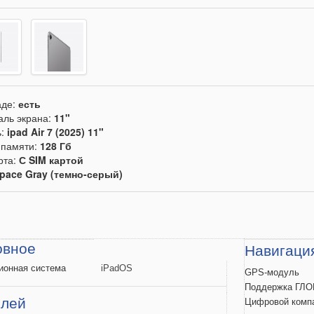
аде:
есть
аль экрана:
11"
ь:
ipad Air 7 (2025) 11"
памяти:
128 Гб
рта:
С SIM картой
pace Gray (темно-серый)
овное
Навигаци
ионная
система
iPadOS
GPS-модуль
Поддержка
ГЛО
плей
Цифровой
комп