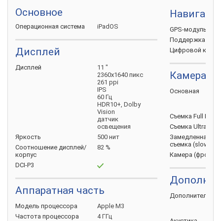
Основное
Навигаци
Операционная
система
iPadOS
GPS-модуль
Поддержка
ГЛО
Дисплей
Цифровой
комп
Дисплей
11 "
Камера
2360х1640 пикс
261 ppi
IPS
Основная
60 Гц
HDR10+, Dolby
Vision
Съемка Full HD
(
датчик
освещения
Съемка Ultra HD
Яркость
500 нит
Замедленная
съемка
(slow-mo
Соотношение
дисплей/
82 %
корпус
Камера
(фронта
DCI-P3
Дополнит
Аппаратная часть
Дополнительно
Модель
процессора
Apple M3
Частота
процессора
4 ГГц
Акустика