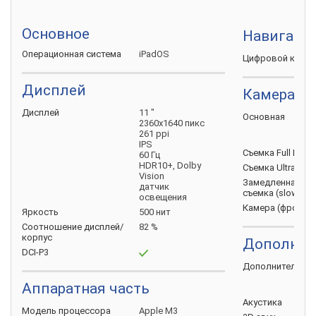
Основное
Навигаци
Операционная
система
iPadOS
Цифровой
комп
Дисплей
Камера
Дисплей
11 "
Основная
2360х1640 пикс
261 ppi
IPS
Съемка Full HD
(
60 Гц
HDR10+, Dolby
Съемка Ultra HD
Vision
Замедленная
датчик
съемка
(slow-mo
освещения
Камера
(фронта
Яркость
500 нит
Соотношение
дисплей/
82 %
корпус
Дополнит
DCI-P3
Дополнительно
Аппаратная часть
Акустика
Модель
процессора
Apple M3