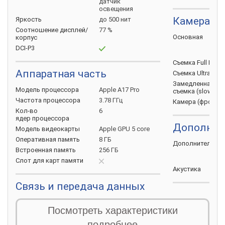
датчик
освещения
Камера
Яркость
до 500 нит
Соотношение
дисплей/
77 %
Основная
корпус
DCI-P3
Съемка Full HD
(
Аппаратная часть
Съемка Ultra HD
Замедленная
Модель
процессора
Apple A17 Pro
съемка
(slow-mo
Частота
процессора
3.78 ГГц
Камера
(фронта
Кол-во
6
ядер
процессора
Дополнит
Модель
видеокарты
Apple GPU 5 core
Оперативная
память
8 ГБ
Дополнительно
Встроенная
память
256 ГБ
Слот для карт
памяти
Акустика
Связь и передача данных
Источник
SIM-карта
e-SIM
Посмотреть характеристики
Емкость
батаре
Стандарт
связи
5G
подробнее
Быстрая
зарядк
Wi-Fi
Wi-Fi 6E (802.11ax)