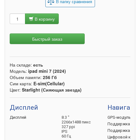
В корзину
Быстрый заказ
На складе:
есть
Модель:
ipad mini 7 (2024)
Объем памяти:
256 Гб
Сим карта:
E-sim(Cellular)
Цвет:
Starlight (Сияющая звезда)
Дисплей
Навигаци
Дисплей
8.3 "
GPS-модуль
2266х1488 пикс
Поддержка
ГЛО
327 ppi
Поддержка
Galil
IPS
60 Гц
Цифровой
комп