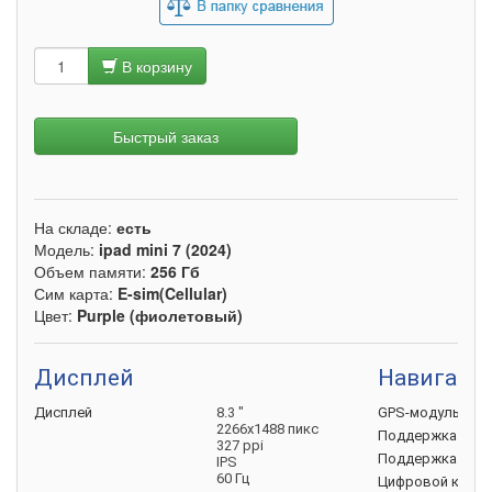
В корзину
Быстрый заказ
На складе:
есть
Модель:
ipad mini 7 (2024)
Объем памяти:
256 Гб
Сим карта:
E-sim(Cellular)
Цвет:
Purple (фиолетовый)
Дисплей
Навигаци
Дисплей
8.3 "
GPS-модуль
2266х1488 пикс
Поддержка
ГЛО
327 ppi
Поддержка
Galil
IPS
60 Гц
Цифровой
комп