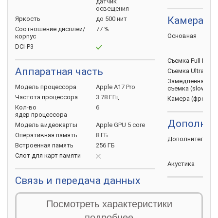
датчик
освещения
Камера
Яркость
до 500 нит
Соотношение
дисплей/
77 %
Основная
корпус
DCI-P3
Съемка Full HD
(
Аппаратная часть
Съемка Ultra HD
Замедленная
Модель
процессора
Apple A17 Pro
съемка
(slow-mo
Частота
процессора
3.78 ГГц
Камера
(фронта
Кол-во
6
ядер
процессора
Дополнит
Модель
видеокарты
Apple GPU 5 core
Оперативная
память
8 ГБ
Дополнительно
Встроенная
память
256 ГБ
Слот для карт
памяти
Акустика
Связь и передача данных
Источник
SIM-карта
e-SIM
Посмотреть характеристики
Емкость
батаре
Стандарт
связи
5G
подробнее
Быстрая
зарядк
Wi-Fi
Wi-Fi 6E (802.11ax)